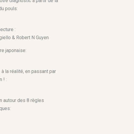
otre diagnostic à partir de la
du pouls:
ecture :
giello & Robert N Guyen
re japonaise:
à la réalité, en passant par
 ! :
n autour des 8 règles
ques: