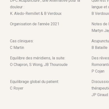
DPC Acupuncture ; une Alternative pour la
Quel est v
douleur :
langue et 
K. Aledo-Remillet & B Verdoux
B Verdoux
Organisation de l’année 2021
Notes de l
Martyn Ja
Cas cliniques:
Acupunctu
C Martin
B Bataille
Equilibre des méridiens, la suite:
Des rêves 
O Chapron, S Wong, JB Thouroude
Romorantin
P Cojan
Equilibrage global du patient:
Discussio
C Royer
thérapeuti
JP Giraud