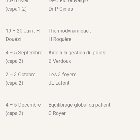
15-16 Mai
DPC Fibromyalgie :
(capa1-2)
Dr P Ginies
19 – 20 Juin : H
Thermodynamique :
Douézi
H Roquère
4 – 5 Septembre
Aide à la gestion du poids:
(capa 2)
B Verdoux
2 – 3 Octobre
Les 3 foyers:
(capa 2)
JL Lafont
4 – 5 Décembre
Equilibrage global du patient:
(capa 2)
C Royer