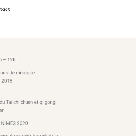
tact
h – 12h
ions de mémoire
n 2018
du Tai chi chuan et qi gong:
er
 NÎMES 2020