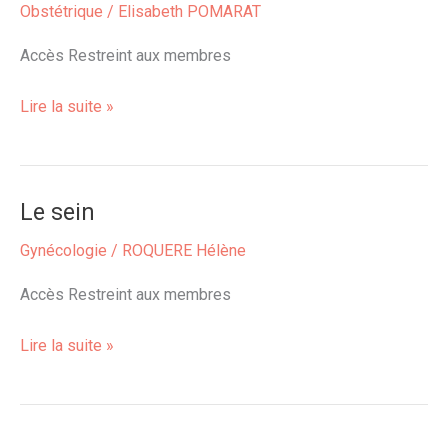
Obstétrique
/
Elisabeth POMARAT
pendant
le
Accès Restreint aux membres
post-
partum
Lire la suite »
Le sein
Le
sein
Gynécologie
/
ROQUERE Hélène
Accès Restreint aux membres
Lire la suite »