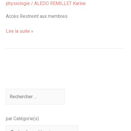
physiologie
/
ALEDO REMILLET Karine
de
nos
Accès Restreint aux membres
méridiens :
Le
Lire la suite »
fils
de
l’homme
PTT
par Catégorie(s)