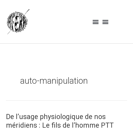
t
t
2
Aller
o
o
0
au
u
u
1
contenu
t
s
8
e
l
s
e
s
m
o
t
s
auto-manipulation
c
l
é
s
De l’usage physiologique de nos
De
l’usage
méridiens : Le fils de l’homme PTT
physiologique