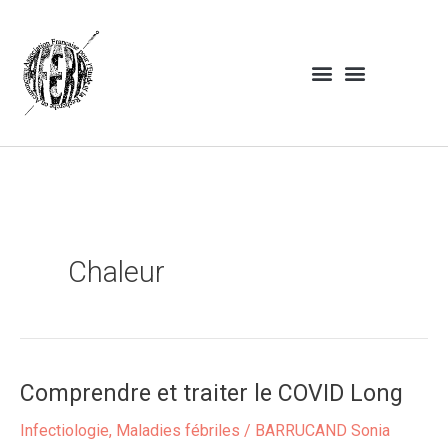
t
t
2
Aller
o
o
0
au
u
u
1
contenu
t
s
8
e
l
s
e
s
m
o
t
s
Chaleur
c
l
é
s
Comprendre et traiter le COVID Long
Comprendre
et
Infectiologie
,
Maladies fébriles
/
BARRUCAND Sonia
traiter