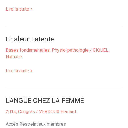
le
Lire la suite »
COVID
Long
Chaleur Latente
Chaleur
Latente
Bases fondamentales
,
Physio-pathologie
/
GIQUEL
Nathalie
Lire la suite »
LANGUE CHEZ LA FEMME
LANGUE
CHEZ
2014
,
Congrès
/
VERDOUX Bernard
LA
FEMME
Accès Restreint aux membres