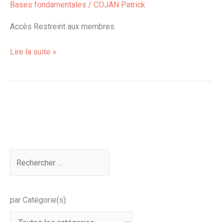
Bases fondamentales
/
COJAN Patrick
à
six
Accès Restreint aux membres
mouvements
Lire la suite »
par Catégorie(s)