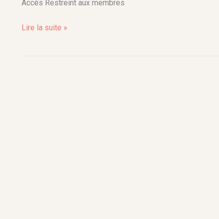
cœur
Accès Restreint aux membres
Lire la suite »