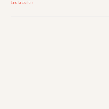
–
Lire la suite »
Laurence
Frachon