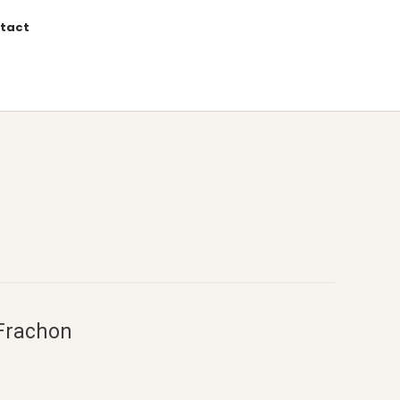
tact
 Frachon