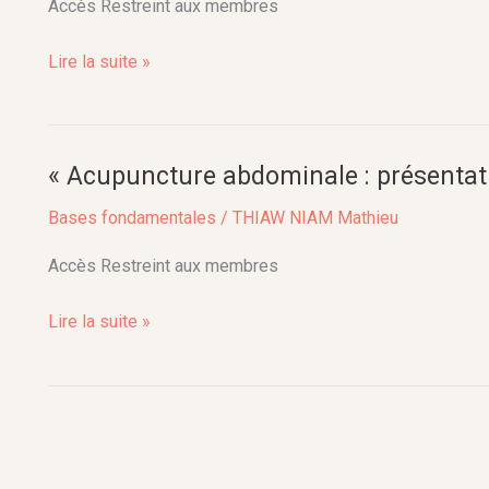
Accès Restreint aux membres
Lire la suite »
« Acupuncture abdominale : présentatio
«
Acupuncture
Bases fondamentales
/
THIAW NIAM Mathieu
abdominale
:
Accès Restreint aux membres
présentation,
Lire la suite »
indications,
limites
»