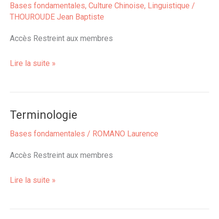
Bases fondamentales
,
Culture Chinoise
,
Linguistique
/
pinyin
THOUROUDE Jean Baptiste
et
les
Accès Restreint aux membres
Caractères
Lire la suite »
Chinois
Terminologie
Terminologie
Bases fondamentales
/
ROMANO Laurence
Accès Restreint aux membres
Lire la suite »