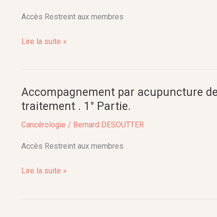
des
patients
Accès Restreint aux membres
cancéreux
en
Lire la suite »
cours
de
traitement .
Accompagnement par acupuncture des
Accompagnement
2°
par
traitement . 1° Partie.
Partie.
acupuncture
Cancérologie
/
Bernard DESOUTTER
des
patients
Accès Restreint aux membres
cancéreux
en
Lire la suite »
cours
de
traitement .