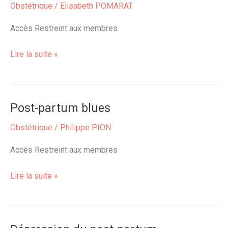
Obstétrique
/
Elisabeth POMARAT
pendant
le
Accès Restreint aux membres
post-
partum
Lire la suite »
Post-partum blues
Post-
partum
Obstétrique
/
Philippe PION
blues
Accès Restreint aux membres
Lire la suite »