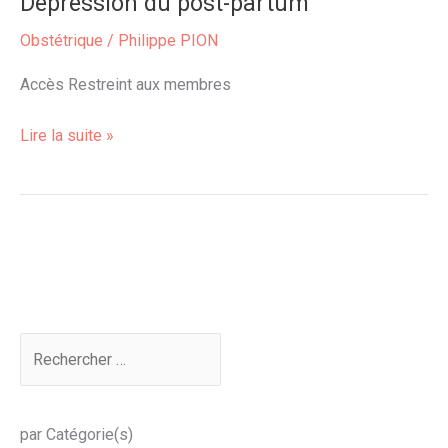
Dépression du post-partum
Dépression
du
Obstétrique
/
Philippe PION
post-
partum
Accès Restreint aux membres
Lire la suite »
par Catégorie(s)