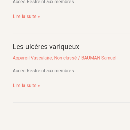
membres
Accès Restreint aux membres
inférieurs
Lire la suite »
Les ulcères variqueux
Les
ulcères
Appareil Vasculaire
,
Non classé
/
BAUMAN Samuel
variqueux
Accès Restreint aux membres
Lire la suite »