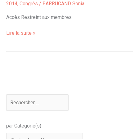
2014
,
Congrès
/
BARRUCAND Sonia
DE
LA
Accès Restreint aux membres
FEMME
Lire la suite »
par Catégorie(s)